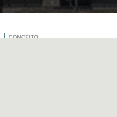
CONCEITO
CO.NEXT Liberdade

É tempo de se conectar melhor.

Nas grandes capitais do mundo, novas formas de viver, 
trabalhar e circular redefinem o presente e projetam o futuro. 
O CO.NEXT Liberdade nasce nesse movimento: um 
empreendimento que se inspira no dinamismo da cidade e 
traduz em arquitetura as soluções que aproximam pessoas, 
simplificam rotinas e ampliam possibilidades.

No CO.NEXT Liberdade, você encontra studios inteligentes 
(R) para quem quer viver com mobilidade, praticidade e 
acesso fácil à cidade. São unidades residenciais modernas, 
com espaços bem distribuídos, áreas comuns multifuncionais 