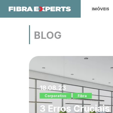
06.11.23
IMÓVEIS
Butantã
AriStudios
Studi
Vantagens de mo
BLOG
da USP
18.08.23
Corporativo
Fibra
3 Erros Cruciais 