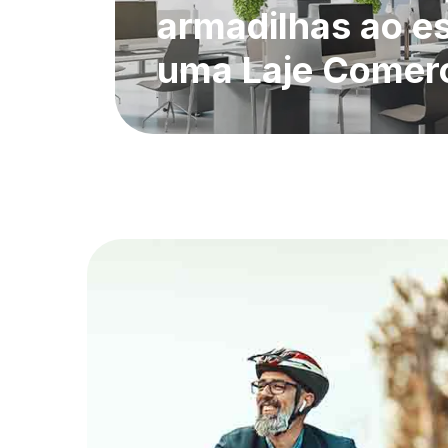
armadilhas ao e
uma Laje Comerc