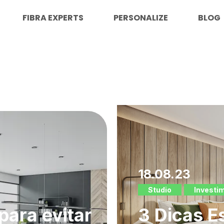
FIBRA EXPERTS
PERSONALIZE
BLOG
os
USP
rar perto
18.08.23
Studio
Investi
para evitar
3 Dicas E