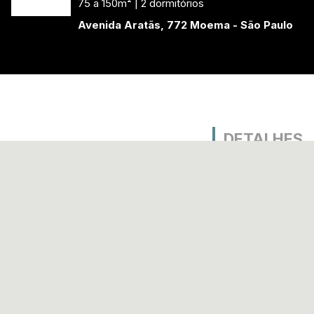
75 a 150m² | 2 dormitórios
Avenida Aratãs, 772 Moema - São Paulo
Olá! Precisa de ajuda para
encontrar um imóvel?
DETALHES