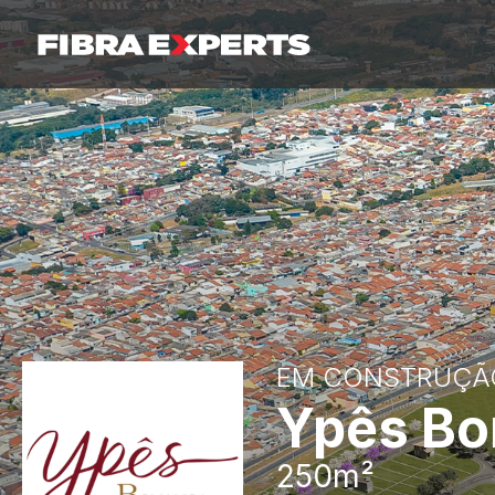
EM CONSTRUÇÃ
Ypês Bo
250m²