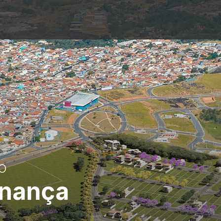
O
nança