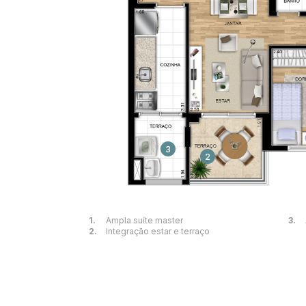
3
2
1.  
Ampla suíte master
3.  
2.  
Integração estar e terraço