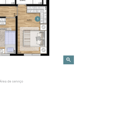
1
Área de serviço
1.  
Ampla suíte ma
2.  
Escritório / esta
3.  
Cozinha aberta